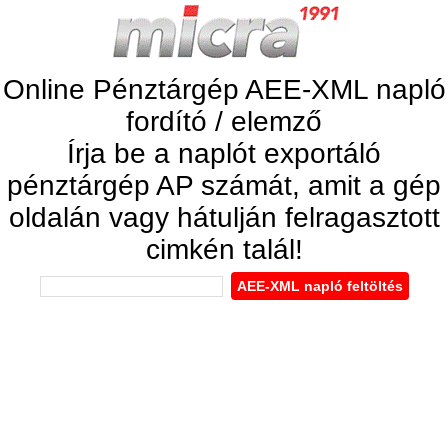
Online Pénztárgép AEE-XML napló
fordító / elemző
Írja be a naplót exportáló
pénztárgép AP számát, amit a gép
oldalán vagy hátulján felragasztott
cimkén talál!